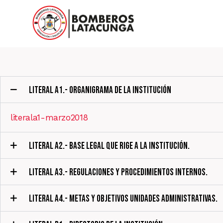
LITERAL A1.- ORGANIGRAMA DE LA INSTITUCIÓN
literala1-marzo2018
LITERAL A2.- BASE LEGAL QUE RIGE A LA INSTITUCIÓN.
LITERAL A3.- REGULACIONES Y PROCEDIMIENTOS INTERNOS.
LITERAL A4.- METAS Y OBJETIVOS UNIDADES ADMINISTRATIVAS.