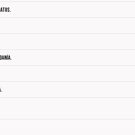
RATOS.
DANÍA.
A.