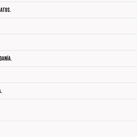
RATOS.
DANÍA.
A.