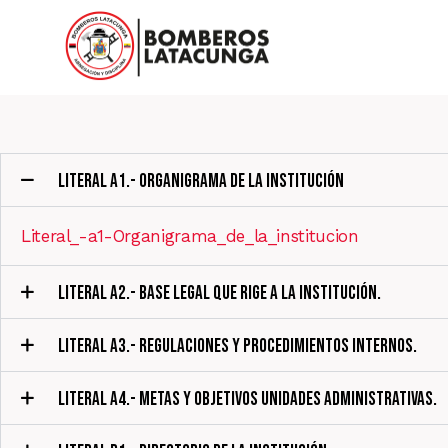
LITERAL A1.- ORGANIGRAMA DE LA INSTITUCIÓN
Literal_-a1-Organigrama_de_la_institucion
LITERAL A2.- BASE LEGAL QUE RIGE A LA INSTITUCIÓN.
LITERAL A3.- REGULACIONES Y PROCEDIMIENTOS INTERNOS.
LITERAL A4.- METAS Y OBJETIVOS UNIDADES ADMINISTRATIVAS.