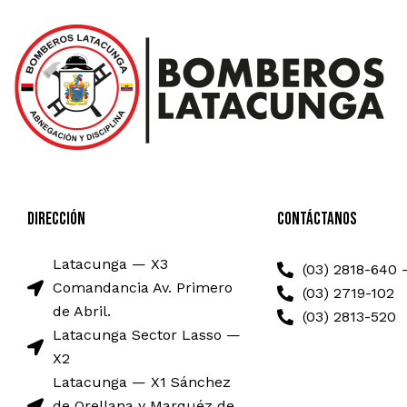
Dirección
Contáctanos
Latacunga — X3
(03) 2818-640 
Comandancia Av. Primero
(03) 2719-102
de Abril.
(03) 2813-520
Latacunga Sector Lasso —
X2
Latacunga — X1 Sánchez
de Orellana y Marquéz de