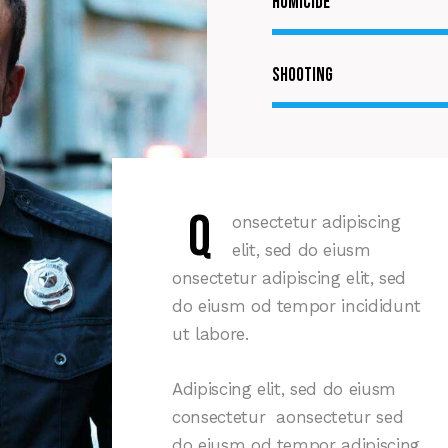
Homicide
Shooting
Q
onsectetur adipiscing
elit, sed do eiusm
onsectetur adipiscing elit, sed
do eiusm od tempor incididunt
ut labore.
Adipiscing elit, sed do eiusm
consectetur aonsectetur sed
do eiusm od tempor adipiscing