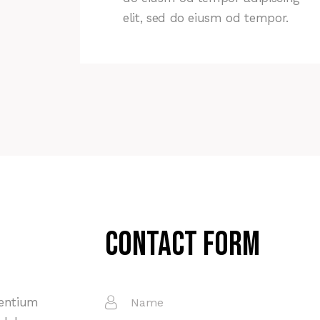
elit, sed do eiusm od tempor.
Contact Form
sentium