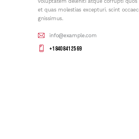
voluptatem deleniti atque corrupti quos
et quas molestias excepturi. scint occaec
gnissimus.
info@example.com
E-
+1 840 841 25 69
m
Ph
ail
on
:
e: