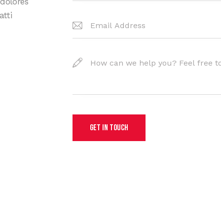
 dolores
atti